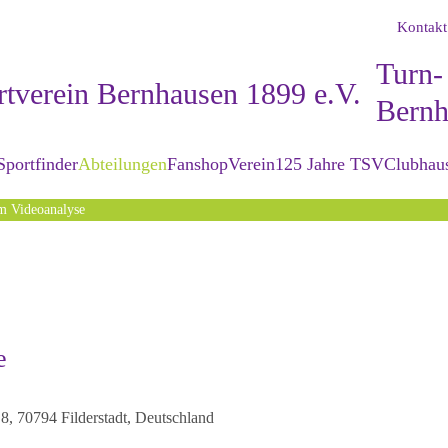
Kontakt
Sportfinder
Abteilungen
Fanshop
Verein
125 Jahre TSV
Clubhau
m Videoanalyse
e
, 70794 Filderstadt, Deutschland