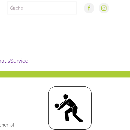
haus
Service
her ist