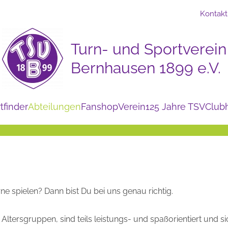
Kontakt
tfinder
Abteilungen
Fanshop
Verein
125 Jahre TSV
Club
rne spielen? Dann bist Du bei uns genau richtig.
tersgruppen, sind teils leistungs- und spaßorientiert und sic