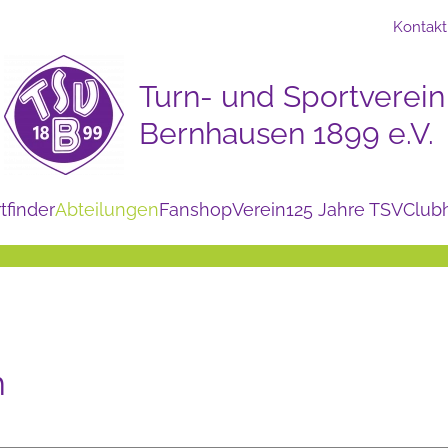
Kontakt
tfinder
Abteilungen
Fanshop
Verein
125 Jahre TSV
Club
h