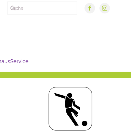
haus
Service