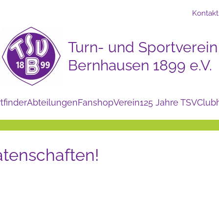
Kontakt
tfinder
Abteilungen
Fanshop
Verein
125 Jahre TSV
Club
Patenschaften!