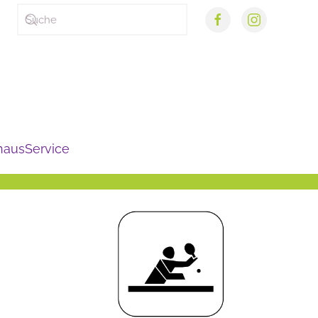
haus
Service