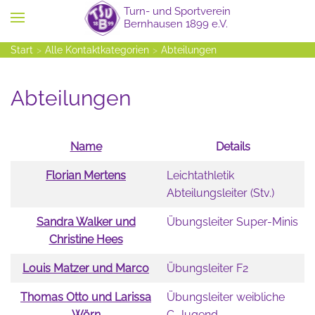
Zum Hauptinhalt springen
Start
Alle Kontaktkategorien
Abteilungen
Abteilungen
Name
Details
Kontakte,
Florian Mertens
Leichtathletik
Abteilungsleiter (Stv.)
Sandra Walker und
Übungsleiter Super-Minis
Christine Hees
Louis Matzer und Marco
Übungsleiter F2
Thomas Otto und Larissa
Übungsleiter weibliche
Wörn
C-Jugend