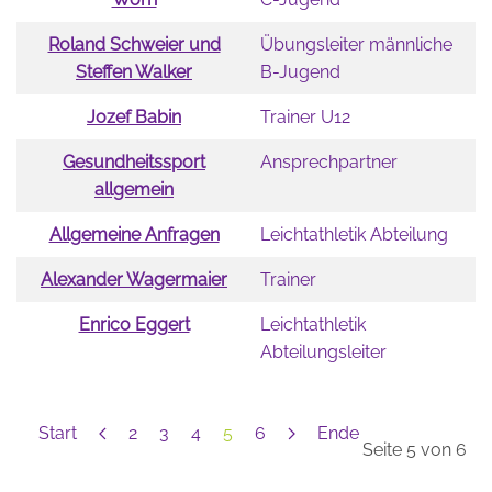
Roland Schweier und
Übungsleiter männliche
Steffen Walker
B-Jugend
Jozef Babin
Trainer U12
Gesundheitssport
Ansprechpartner
allgemein
Allgemeine Anfragen
Leichtathletik Abteilung
Alexander Wagermaier
Trainer
Enrico Eggert
Leichtathletik
Abteilungsleiter
Start
2
3
4
5
6
Ende
Seite 5 von 6