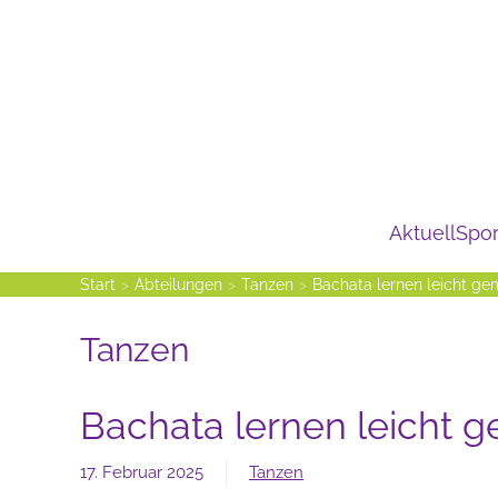
Zum Hauptinhalt springen
Aktuell
Spor
Start
Abteilungen
Tanzen
Bachata lernen leicht g
Tanzen
Bachata lernen leicht 
17. Februar 2025
Tanzen