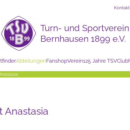
Kontakt
tfinder
Abteilungen
Fanshop
Verein
125 Jahre TSV
Club
 Anastasia
t Anastasia