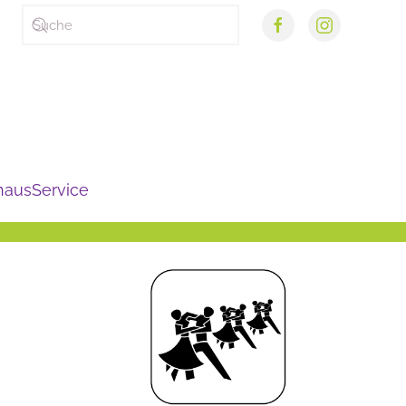
haus
Service