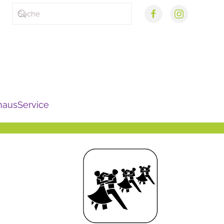
haus
Service