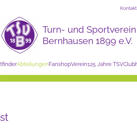
Kontakt
tfinder
Abteilungen
Fanshop
Verein
125 Jahre TSV
Club
t
st